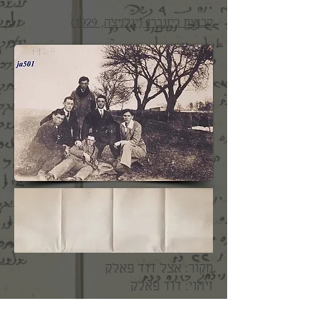
קבוצת ריזנברג (יגלניצה, 1929)
מקור: אצל דוד פאלק
זיהוי: דוד פאלק