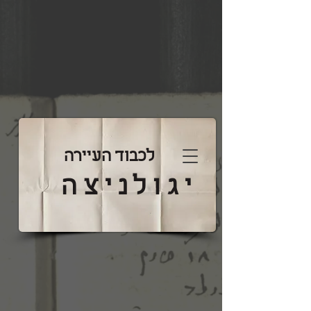
לכבוד העיירה
יגולניצה