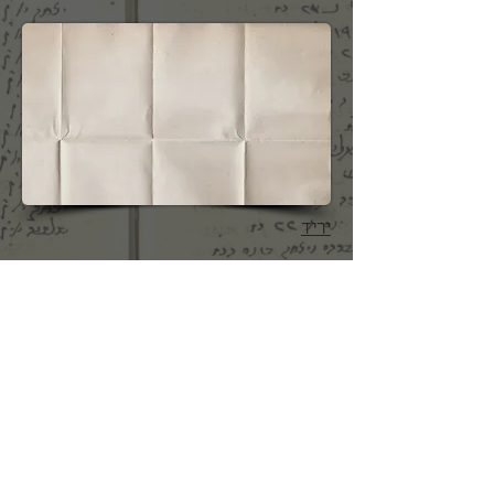
יריד
(שושנה רוז'ה שטרמר)
מעין שוק גדול הנערך פעם בשנה ונמשך
שבוע.
היריד נקרא בדרך כלל על שם הקדוש
המקומי -
ביגולניצה היה נקרא היריד על שם הקדוש
אנטוני,
בצ'ורטקוב על שם הקדושים פיוטר ופאבל,
ובכפר אולשקובצה (לשקוביץ בפי היהודים)
על שם הקדוש איוון.