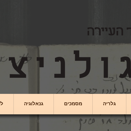
 העיירה
גלריה
מסמכים
גנאלוגיה
לז