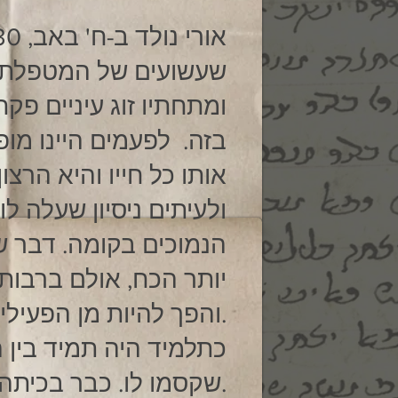
אורי נולד ב-ח' באב, 30 ביולי 1952. תינוק יפה ובריא. בגיל הרך היה אורי ילד
שעשועים של המטפלת. ש
ומתחתיו זוג עיניים פקח
בזה. לפעמים היינו מופ
אותו כל חייו והיא הרצון
ולעיתים ניסיון שעלה לו
הנמוכים בקומה. דבר ש
יותר הכח, אולם ברבות
והפך להיות מן הפעילים בכיתה.
כתלמיד היה תמיד בין 
שקסמו לו. כבר בכיתה ב' החל אורי לקרוא עיתון.