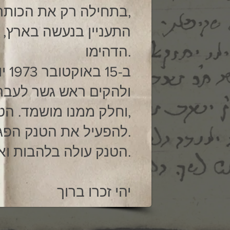
בתחילה רק את הכותרות וככל ששלט יותר בקריאה עבר גם לאותיות הקטנות,
התעניין בנעשה בארץ, 
הדהימו.
ב-15 באוקטובר 1973 יוצא כח שריון ואורי בתוכו לפרוץ לתוך מערכי האוייב
ולהקים ראש גשר לעבר 
וחלק ממנו מושמד. הטנק שאורי מצטרף אליו נפגע והוא מנסה, יחד עם הצוות,
להפעיל את הטנק הפגוע וכשהוא נכנס לתוכו נפגע הטנק בשלושה טילים נוספים.
הטנק עולה בלהבות ואיתו ארבעת החיילים, ואחד מהם הוא אורי שלנו.
יהי זכרו ברוך