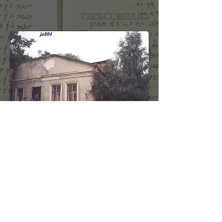
בית הדואר ("גֶמינה")
צולם על ידי ויסיה פרויד 8.2002