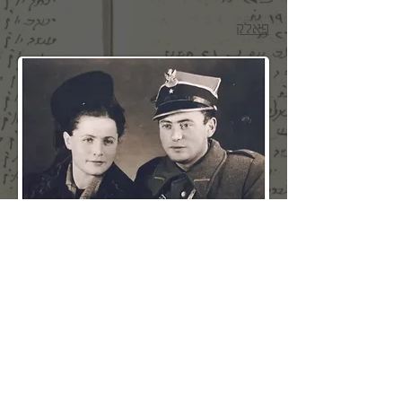
פאלק
משמאל - ציפורה ( צ'יפה) דולינר
מימין - דוד (דוגה) פאלק