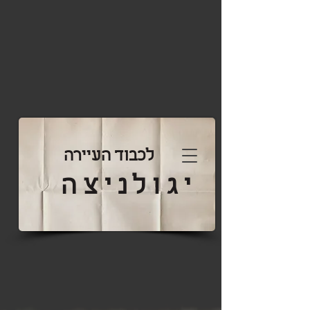
לכבוד העיירה
יגולניצה