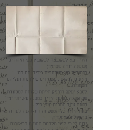
היריד באולשקובצה לשקוביץ בפי היהודים
(שושנה רוז'ה שטרמר)
היהודים היו משתתפים ביריד. הם היו
מגיעים למקום , מעמידים שולחנות ועליהם
הסחורה.
לסבא יעקב הורניק הייתה שלוחה למסעדה
שהופעלה בשעת היריד במבנה עץ. יתר ימי
השנה עמד המבנה מעץ ריק .
בזמן היריד כל המשפחה התארגנה לעזרה
בהפעלת המסעדה.
ידוע לי כי לפני מלחמת העולם הראשונה ,